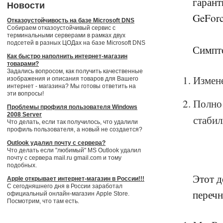
гаран
Новости
GeFor
Отказоустойчивость на базе Microsoft DNS
Собираем отказоустойчивый сервис с
терминальными серверами в рамках двух
подсетей в разных ЦОДах на базе Microsoft DNS
Симпт
Как быстро наполнить интернет-магазин
товарами?
Задались вопросом, как получить качественные
Измене
изображения и описания товаров для Вашего
интернет - магазина? Мы готовы ответить на
эти вопросы!
Полно
Проблемы профиля пользователя Windows
2008 Server
стабил
Что делать, если так получилось, что удалили
профиль пользователя, а новый не создается?
Outlook удалил почту с сервера?
Что делать если "любимый" MS Outlook удалил
почту с сервера mail.ru gmail.com и тому
подобных.
Этот д
Apple открывает интернет-магазин в России!!!
С сегодняшнего дня в России заработал
перечн
официальный онлайн-магазин Apple Store.
Посмотрим, что там есть.