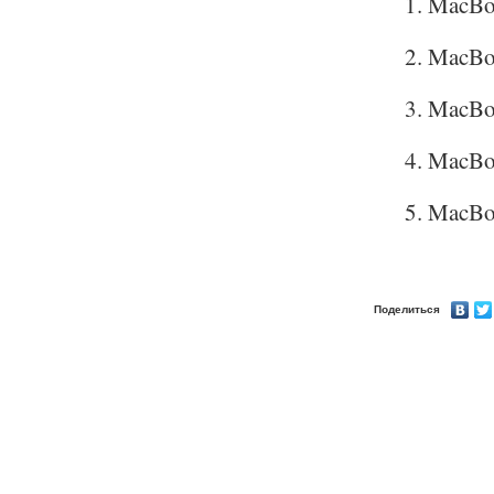
MacBo
MacBo
MacBoo
MacBoo
MacBoo
Поделиться
zixo.ru © 2007
Работает на «1С-Битрикс»