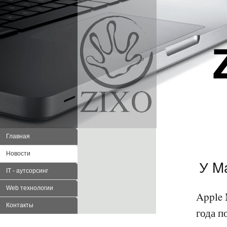
Главная
Новости
У M
IT - аутсорсинг
Web технологии
Apple 
Контакты
года п