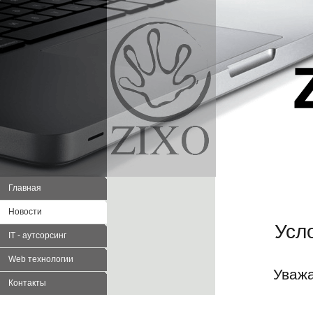
Главная
Новости
Усло
IT - аутсорсинг
Web технологии
Уважа
Контакты