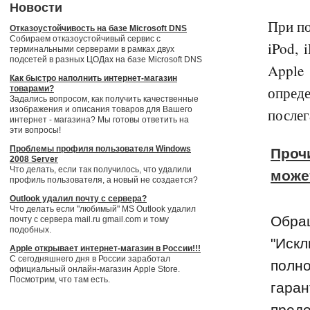
Новости
При по
Отказоустойчивость на базе Microsoft DNS
Собираем отказоустойчивый сервис с
iPod, 
терминальными серверами в рамках двух
подсетей в разных ЦОДах на базе Microsoft DNS
Apple
Как быстро наполнить интернет-магазин
опред
товарами?
Задались вопросом, как получить качественные
изображения и описания товаров для Вашего
послег
интернет - магазина? Мы готовы ответить на
эти вопросы!
Проблемы профиля пользователя Windows
Проч
2008 Server
Что делать, если так получилось, что удалили
може
профиль пользователя, а новый не создается?
Outlook удалил почту с сервера?
Что делать если "любимый" MS Outlook удалил
Обра
почту с сервера mail.ru gmail.com и тому
подобных.
"Искл
Apple открывает интернет-магазин в России!!!
С сегодняшнего дня в России заработал
полн
официальный онлайн-магазин Apple Store.
Посмотрим, что там есть.
гара
пред