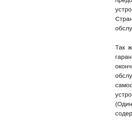
устр
Стр
обсл
Так 
гара
оконч
обс
само
устр
(Оди
соде