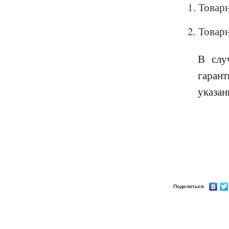
Товарн
Товар
В слу
гаран
указан
Поделиться
zixo.ru © 2007
Работает на «1С-Битрикс»